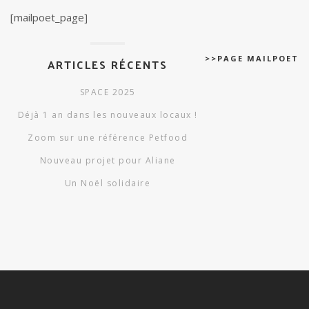
[mailpoet_page]
>>PAGE MAILPOET
ARTICLES RÉCENTS
SPACE 2025
Déjà 1 an dans les nouveaux locaux !
Zoom sur une référence Petfood
Nouveau projet pour Aliane
Un Noël solidaire