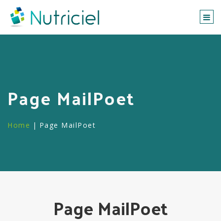
Togg
navi
Page MailPoet
Home
|
Page MailPoet
Page MailPoet