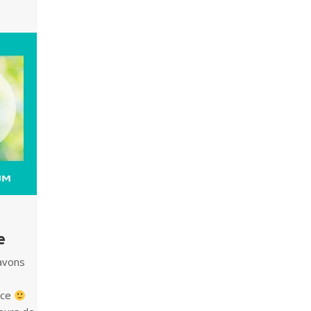
e
 avons
ance