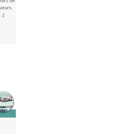
teurs de
sieurs
…]