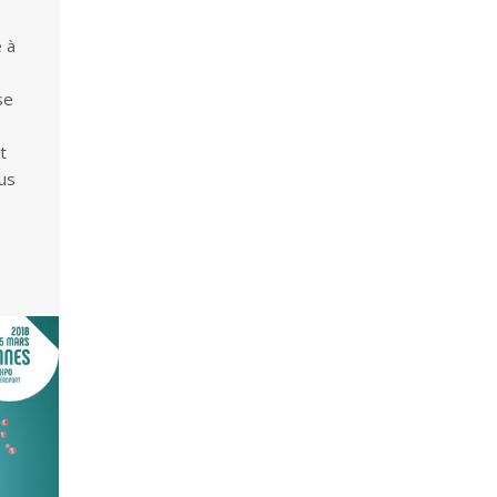
é à
se
t
ous