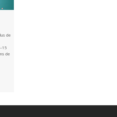
lus de
4-15
ons de